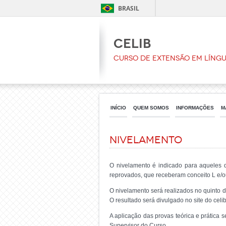
BRASIL
CELIB
Curso de Extensão em Língua
INÍCIO
QUEM SOMOS
INFORMAÇÕES
M
Nivelamento
O nivelamento é indicado para aqueles 
reprovados, que receberam conceito L e/o
O nivelamento será realizados no quinto di
O resultado será divulgado no site do celib
A aplicação das provas teórica e prática
Supervisor do Curso. ,