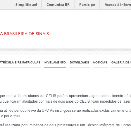
Simplifique!
Comunica BR
Participe
Acesso à infor
 Brasileira de Sinais
ATRÍCULA E REMATRÍCULAS
NIVELAMENTO
DOWNLOADS
NOTÍCIAS
GALERIA DE
que nunca foram alunos do CELIB porém apresentam algum conhecimento básic
u que ficaram afastados por mais de dois anos do CELIB ficam impedidos de fazer 
a útil do período letivo da UFV. As inscrições serão realizadas exclusivamente
onl
 e por e-mail.
 será realizada por um banca de dois professores e um Técnico intérprete de Libr